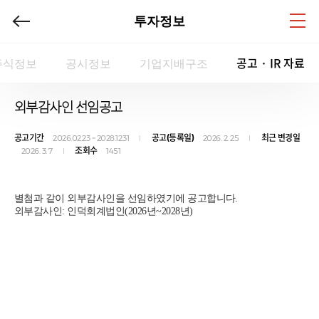
투자정보
공고 · IR 자료
주식정보
공시정보
기업지배구조
외부감사인 선임공고
공고기간
공고(등록일)
최근 변경일
2026.02.23 ~ 2028.12.31
2026. 2. 25
조회수
2026. 3. 7
1451
별첨과 같이 외부감사인을 선임하였기에 공고합니다.
외부감사인: 인덕회계법인(2026년~2028년)