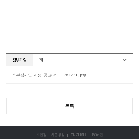
첨부파일
1
개
외부감사인+지정+공고(26.1.1_28.12.31.).png
목록
ENGLISH
개인정보 취급방침
PC버전